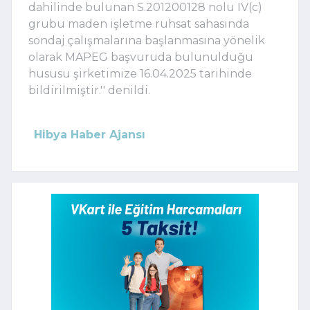
dahilinde bulunan S.201200128 nolu IV(c)
grubu maden işletme ruhsat sahasında
sondaj çalışmalarına başlanmasına yönelik
olarak MAPEG başvuruda bulunulduğu
hususu şirketimize 16.04.2025 tarihinde
bildirilmiştir.'' denildi.
Hibya Haber Ajansı