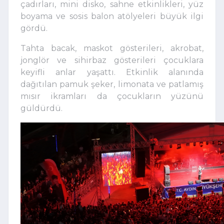
çadırları, mini disko, sahne etkinlikleri, yüz
boyama ve sosis balon atölyeleri büyük ilgi
gördü.
Tahta bacak, maskot gösterileri, akrobat,
jonglör ve sihirbaz gösterileri çocuklara
keyifli anlar yaşattı. Etkinlik alanında
dağıtılan pamuk şeker, limonata ve patlamış
mısır ikramları da çocukların yüzünü
güldürdü.