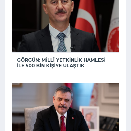
GÖRGÜN: MILLÎ YETKINLIK HAMLESI
ILE 500 BIN KIŞIYE ULAŞTIK