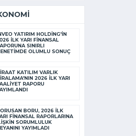
KONOMI
NVEO YATIRIM HOLDING'IN
026 ILK YARI FINANSAL
APORUNA SINIRLI
ENETIMDE OLUMLU SONUÇ
IRAAT KATILIM VARLIK
IRALAMA'NIN 2026 ILK YARI
AALIYET RAPORU
AYIMLANDI
ORUSAN BORU, 2026 ILK
ARI FINANSAL RAPORLARINA
LIŞKIN SORUMLULUK
EYANINI YAYIMLADI