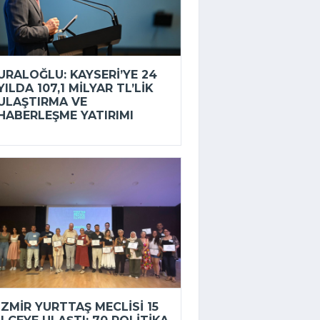
URALOĞLU: KAYSERI’YE 24
YILDA 107,1 MILYAR TL’LIK
ULAŞTIRMA VE
HABERLEŞME YATIRIMI
İZMIR YURTTAŞ MECLISI 15