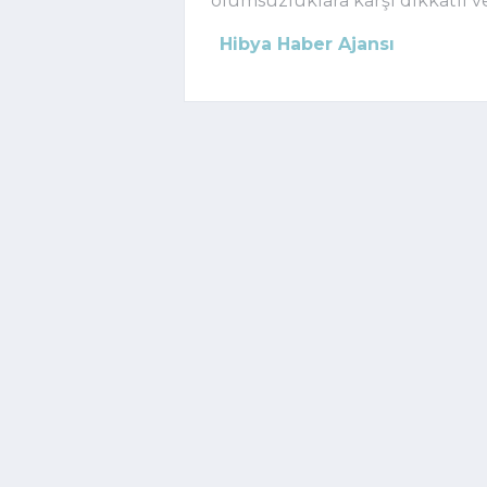
olumsuzluklara karşı dikkatli v
Hibya Haber Ajansı