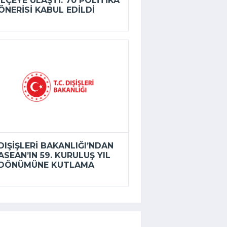
ILÇEYE ULAŞTI: 70 POLITIKA
ÖNERISI KABUL EDILDI
DIŞIŞLERI BAKANLIĞI’NDAN
ASEAN’IN 59. KURULUŞ YIL
DÖNÜMÜNE KUTLAMA