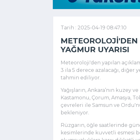
Tarih : 2025-04-19 08:47:10
METEOROLOJI'DEN 
YAĞMUR UYARISI
Meteoroloji'den yapılan açıklam
3 ila 5 derece azalacağı, diğer 
tahmin ediliyor.
Yağışların, Ankara’nın kuzey v
Kastamonu, Çorum, Amasya, To
çevreleri ile Samsun ve Ordu'n
bekleniyor.
Rüzgarın, öğle saatlerinde gü
kesimlerinde kuvvetli esmesi 