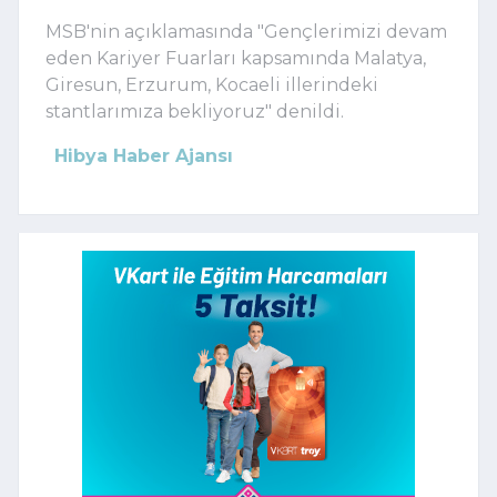
MSB'nin açıklamasında "Gençlerimizi devam
eden Kariyer Fuarları kapsamında Malatya,
Giresun, Erzurum, Kocaeli illerindeki
stantlarımıza bekliyoruz" denildi.
Hibya Haber Ajansı