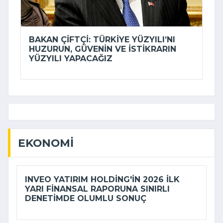
BAKAN ÇIFTÇI: TÜRKIYE YÜZYILI’NI
HUZURUN, GÜVENIN VE ISTIKRARIN
YÜZYILI YAPACAĞIZ
EKONOMI
INVEO YATIRIM HOLDING'IN 2026 ILK
YARI FINANSAL RAPORUNA SINIRLI
DENETIMDE OLUMLU SONUÇ